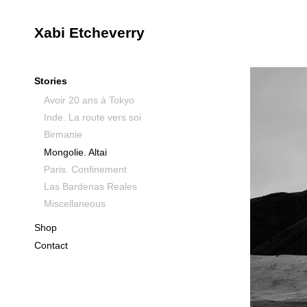
Xabi Etcheverry
Stories
Avoir 20 ans à Tokyo
Inde. La route vers soi
Birmanie
Mongolie. Altai
Paris. Confinement
Las Bardenas Reales
Miscellaneous
Shop
Contact