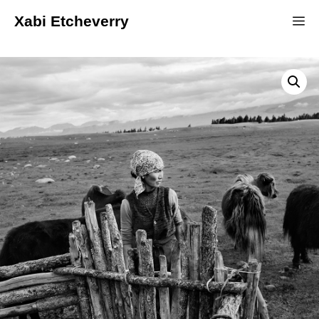
Xabi Etcheverry