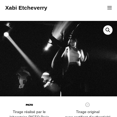
Xabi Etcheverry
Tirage réalisé par le
Tirage original