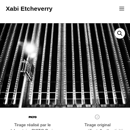
Xabi Etcheverry
Tirage réalisé par le
Tirage original