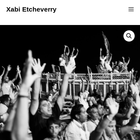
Xabi Etcheverry